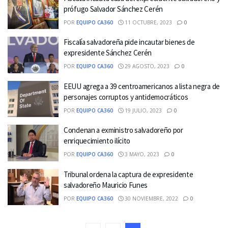
prófugo Salvador Sánchez Cerén
POR
EQUIPO CA360
11 OCTUBRE, 2023
0
Fiscalía salvadoreña pide incautar bienes de
expresidente Sánchez Cerén
POR
EQUIPO CA360
29 AGOSTO, 2023
0
EEUU agrega a 39 centroamericanos a lista negra de
personajes corruptos y antidemocráticos
POR
EQUIPO CA360
19 JULIO, 2023
0
Condenan a exministro salvadoreño por
enriquecimiento ilícito
POR
EQUIPO CA360
3 MAYO, 2023
0
Tribunal ordena la captura de expresidente
salvadoreño Mauricio Funes
POR
EQUIPO CA360
30 NOVIEMBRE, 2022
0