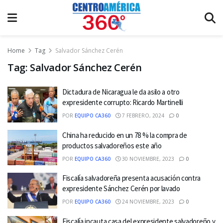
Home
Tag
Salvador Sánchez Cerén
Tag:
Salvador Sánchez Cerén
Dictadura de Nicaragua le da asilo a otro
expresidente corrupto: Ricardo Martinelli
POR
EQUIPO CA360
7 FEBRERO, 2024
0
China ha reducido en un 78 % la compra de
productos salvadoreños este año
POR
EQUIPO CA360
30 NOVIEMBRE, 2023
0
Fiscalía salvadoreña presenta acusación contra
expresidente Sánchez Cerén por lavado
POR
EQUIPO CA360
24 NOVIEMBRE, 2023
0
Fiscalía incauta casa del expresidente salvadoreño y