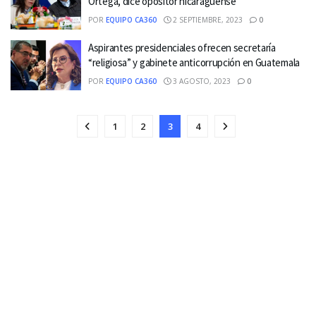
Ortega, dice opositor nicaragüense
POR
EQUIPO CA360
2 SEPTIEMBRE, 2023
0
Aspirantes presidenciales ofrecen secretaría
“religiosa” y gabinete anticorrupción en Guatemala
POR
EQUIPO CA360
3 AGOSTO, 2023
0
1
2
3
4