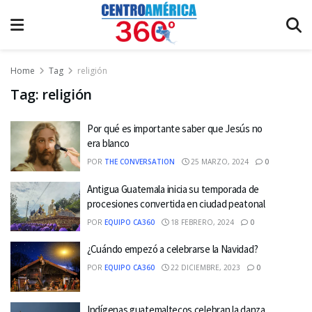
Home
Tag
religión
Tag:
religión
Por qué es importante saber que Jesús no
era blanco
POR
THE CONVERSATION
25 MARZO, 2024
0
Antigua Guatemala inicia su temporada de
procesiones convertida en ciudad peatonal
POR
EQUIPO CA360
18 FEBRERO, 2024
0
¿Cuándo empezó a celebrarse la Navidad?
POR
EQUIPO CA360
22 DICIEMBRE, 2023
0
Indígenas guatemaltecos celebran la danza