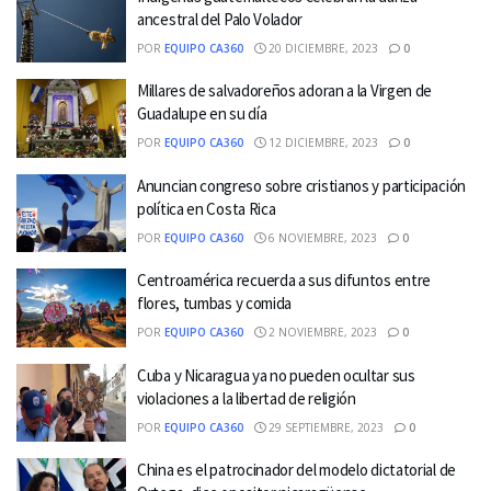
ancestral del Palo Volador
POR
EQUIPO CA360
20 DICIEMBRE, 2023
0
Millares de salvadoreños adoran a la Virgen de
Guadalupe en su día
POR
EQUIPO CA360
12 DICIEMBRE, 2023
0
Anuncian congreso sobre cristianos y participación
política en Costa Rica
POR
EQUIPO CA360
6 NOVIEMBRE, 2023
0
Centroamérica recuerda a sus difuntos entre
flores, tumbas y comida
POR
EQUIPO CA360
2 NOVIEMBRE, 2023
0
Cuba y Nicaragua ya no pueden ocultar sus
violaciones a la libertad de religión
POR
EQUIPO CA360
29 SEPTIEMBRE, 2023
0
China es el patrocinador del modelo dictatorial de