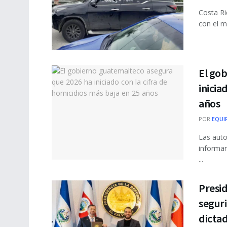
Costa Ri
con el m
El go
inicia
años
POR
EQUI
Las auto
informar
...
Presi
seguri
dicta