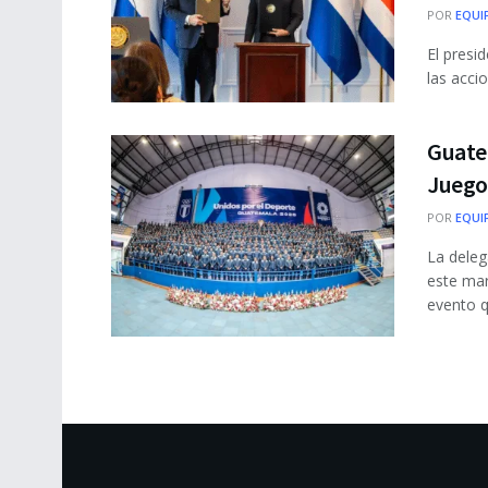
POR
EQUI
El presi
las acci
Guatem
Juego
POR
EQUI
La deleg
este mar
evento qu