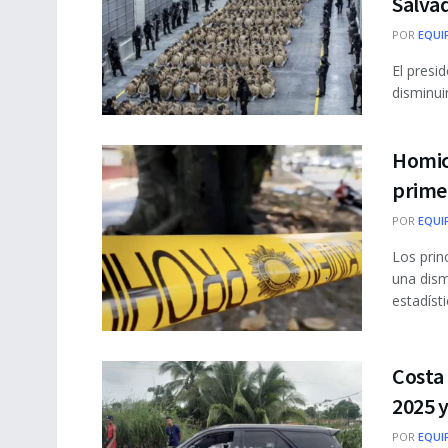
Salva
POR
EQUI
El presi
disminui
Homic
prime
POR
EQUI
Los prin
una dism
estadísti
Costa
2025 y
POR
EQUI