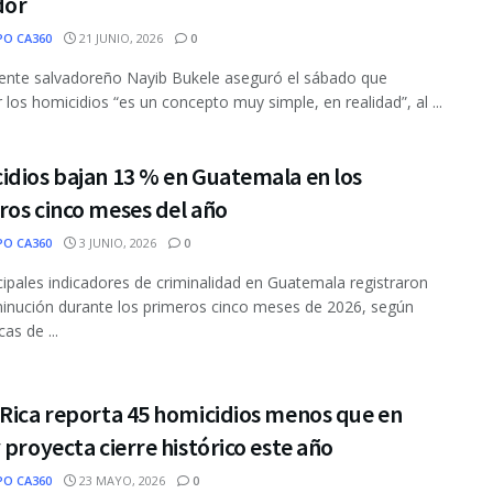
dor
PO CA360
21 JUNIO, 2026
0
dente salvadoreño Nayib Bukele aseguró el sábado que
r los homicidios “es un concepto muy simple, en realidad”, al ...
idios bajan 13 % en Guatemala en los
ros cinco meses del año
PO CA360
3 JUNIO, 2026
0
cipales indicadores de criminalidad en Guatemala registraron
inución durante los primeros cinco meses de 2026, según
cas de ...
 Rica reporta 45 homicidios menos que en
 proyecta cierre histórico este año
PO CA360
23 MAYO, 2026
0