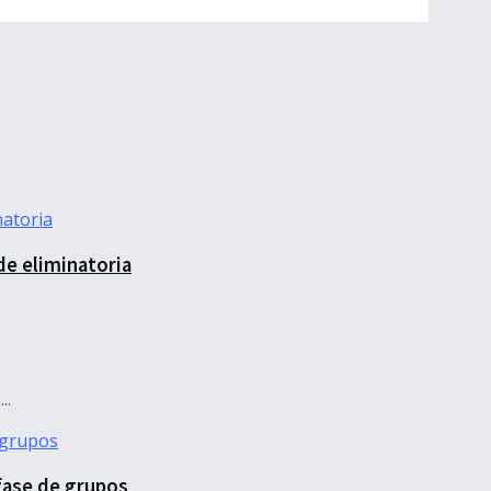
de eliminatoria
..
fase de grupos