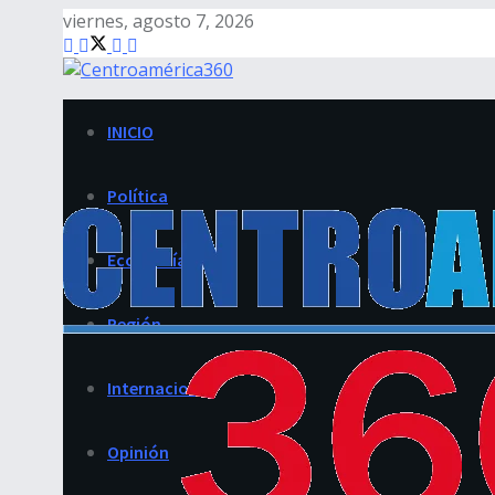
viernes, agosto 7, 2026
INICIO
Política
Economía
Región
Internacional
Opinión