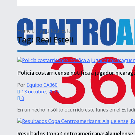
Home
Tag
Real Esteli
Tag:
Real Esteli
Policía costarricense notifica a jugador nicara
Por
Equipo CA360
13 octubre, 2025
0
En un hecho insólito ocurrido este lunes en el Estadi
Resultados Copa Centroamericana: Alajuelense, 