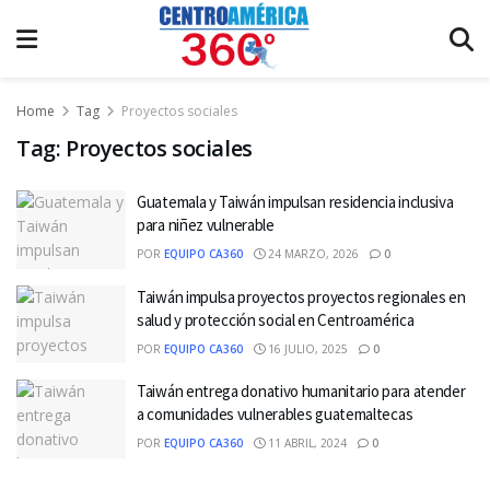
Home
Tag
Proyectos sociales
Tag:
Proyectos sociales
Guatemala y Taiwán impulsan residencia inclusiva
para niñez vulnerable
POR
EQUIPO CA360
24 MARZO, 2026
0
Taiwán impulsa proyectos proyectos regionales en
salud y protección social en Centroamérica
POR
EQUIPO CA360
16 JULIO, 2025
0
Taiwán entrega donativo humanitario para atender
a comunidades vulnerables guatemaltecas
POR
EQUIPO CA360
11 ABRIL, 2024
0