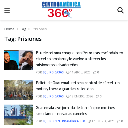
Home
Tag
Prisiones
Tag:
Prisiones
Bukele retoma choque con Petro tras escándalo en
cárcel colombiana y le vuelve a ofrecer los
prisioneros salvadoreños
POR
EQUIPO CA360
11 ABRIL, 2026
0
Policía de Guatemala retoma control de cárcel tras
motín y libera a guardias retenidos
POR
EQUIPO CA360
18 ENERO, 2026
0
Guatemala vive jornada de tensión por motines
simultáneos en varias cárceles
POR
EQUIPO CENTROAMÉRICA 360
17 ENERO, 2026
0