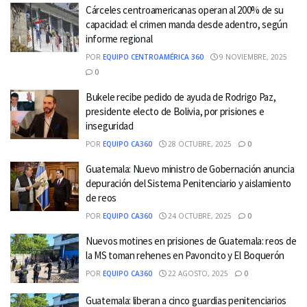
Cárceles centroamericanas operan al 200% de su
capacidad: el crimen manda desde adentro, según
informe regional
POR
EQUIPO CENTROAMÉRICA 360
9 NOVIEMBRE, 2025
0
Bukele recibe pedido de ayuda de Rodrigo Paz,
presidente electo de Bolivia, por prisiones e
inseguridad
POR
EQUIPO CA360
28 OCTUBRE, 2025
0
Guatemala: Nuevo ministro de Gobernación anuncia
depuración del Sistema Penitenciario y aislamiento
de reos
POR
EQUIPO CA360
24 OCTUBRE, 2025
0
Nuevos motines en prisiones de Guatemala: reos de
la MS toman rehenes en Pavoncito y El Boquerón
POR
EQUIPO CA360
22 AGOSTO, 2025
0
Guatemala: liberan a cinco guardias penitenciarios