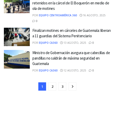
retenidos en la cárcel de El Boquerón en medio de
ola de motines
POR
EQUIPO CENTROAMÉRICA 360
16 AGOSTO, 2025
0
Finalizan motines en cárceles de Guatemala: liberan
a 11 guardias del Sistema Penitenciario
POR
EQUIPO CA360
13 AGOSTO, 2025
0
Ministro de Gobernación asegura que cabecillas de
pandillas no saldrán de máxima seguridad en
Guatemala
POR
EQUIPO CA360
12 AGOSTO, 2025
0
1
2
3