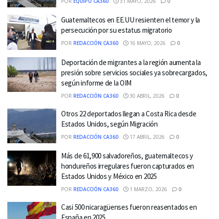
POR
EQUIPO CA360
31 MAYO, 2026
0
Guatemaltecos en EE.UU resienten el temor y la
persecución por su estatus migratorio
POR
REDACCIÓN CA360
16 MAYO, 2026
0
Deportación de migrantes a la región aumenta la
presión sobre servicios sociales ya sobrecargados,
según informe de la OIM
POR
REDACCIÓN CA360
30 ABRIL, 2026
0
Otros 22 deportados llegan a Costa Rica desde
Estados Unidos, según Migración
POR
REDACCIÓN CA360
17 ABRIL, 2026
0
Más de 61,900 salvadoreños, guatemaltecos y
hondureños irregulares fueron capturados en
Estados Unidos y México en 2025
POR
REDACCIÓN CA360
1 MARZO, 2026
0
Casi 500 nicaragüenses fueron reasentados en
España en 2025