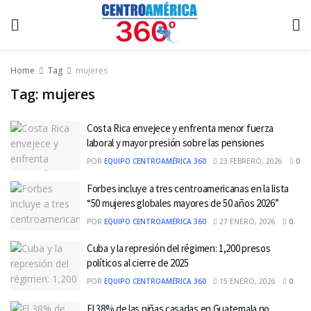
Home
Tag
mujeres
Tag:
mujeres
Costa Rica envejece y enfrenta menor fuerza
laboral y mayor presión sobre las pensiones
POR
EQUIPO CENTROAMÉRICA 360
23 FEBRERO, 2026
0
Forbes incluye a tres centroamericanas en la lista
“50 mujeres globales mayores de 50 años 2026”
POR
EQUIPO CENTROAMÉRICA 360
27 ENERO, 2026
0
Cuba y la represión del régimen: 1,200 presos
políticos al cierre de 2025
POR
EQUIPO CENTROAMÉRICA 360
15 ENERO, 2026
0
El 38% de las niñas casadas en Guatemala no