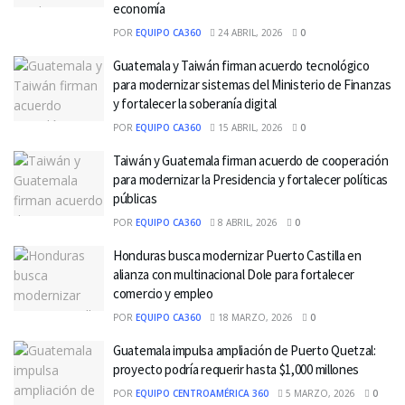
economía
POR
EQUIPO CA360
24 ABRIL, 2026
0
Guatemala y Taiwán firman acuerdo tecnológico
para modernizar sistemas del Ministerio de Finanzas
y fortalecer la soberanía digital
POR
EQUIPO CA360
15 ABRIL, 2026
0
Taiwán y Guatemala firman acuerdo de cooperación
para modernizar la Presidencia y fortalecer políticas
públicas
POR
EQUIPO CA360
8 ABRIL, 2026
0
Honduras busca modernizar Puerto Castilla en
alianza con multinacional Dole para fortalecer
comercio y empleo
POR
EQUIPO CA360
18 MARZO, 2026
0
Guatemala impulsa ampliación de Puerto Quetzal:
proyecto podría requerir hasta $1,000 millones
POR
EQUIPO CENTROAMÉRICA 360
5 MARZO, 2026
0