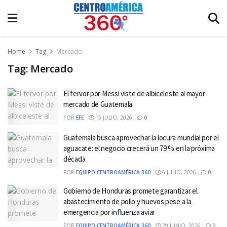
Home
Tag
Mercado
Tag:
Mercado
El fervor por Messi viste de albiceleste al mayor
mercado de Guatemala
POR
EFE
15 JULIO, 2026
0
Guatemala busca aprovechar la locura mundial por el
aguacate: el negocio crecerá un 79 % en la próxima
década
POR
EQUIPO CENTROAMÉRICA 360
6 JULIO, 2026
0
Gobierno de Honduras promete garantizar el
abastecimiento de pollo y huevos pese a la
emergencia por influenza aviar
POR
EQUIPO CENTROAMÉRICA 360
29 JUNIO, 2026
0