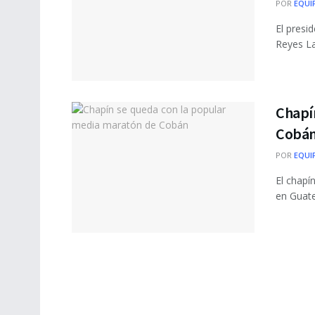
POR
EQUI
El presi
Reyes La
Chapí
Cobá
POR
EQUI
El chapí
en Guate