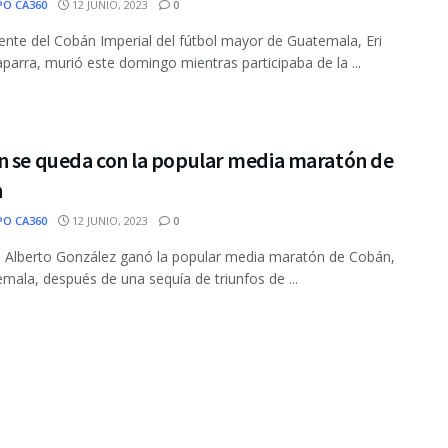
PO CA360
12 JUNIO, 2023
0
dente del Cobán Imperial del fútbol mayor de Guatemala, Eri
parra, murió este domingo mientras participaba de la ...
n se queda con la popular media maratón de
n
PO CA360
12 JUNIO, 2023
0
n Alberto González ganó la popular media maratón de Cobán,
mala, después de una sequía de triunfos de ...