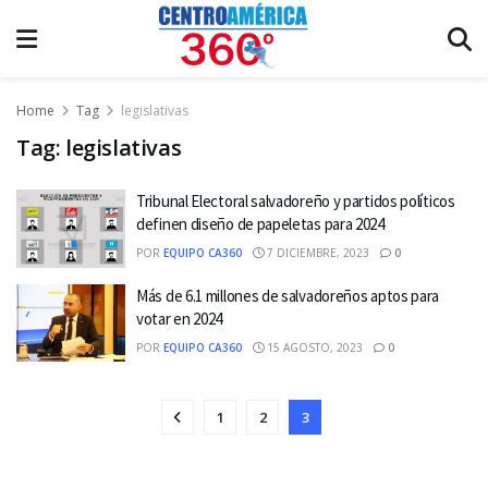
Home
Tag
legislativas
Tag:
legislativas
Tribunal Electoral salvadoreño y partidos políticos
definen diseño de papeletas para 2024
POR
EQUIPO CA360
7 DICIEMBRE, 2023
0
Más de 6.1 millones de salvadoreños aptos para
votar en 2024
POR
EQUIPO CA360
15 AGOSTO, 2023
0
1
2
3