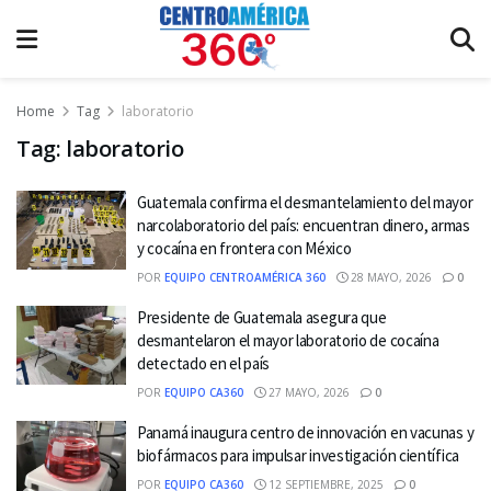
Home
Tag
laboratorio
Tag:
laboratorio
Guatemala confirma el desmantelamiento del mayor
narcolaboratorio del país: encuentran dinero, armas
y cocaína en frontera con México
POR
EQUIPO CENTROAMÉRICA 360
28 MAYO, 2026
0
Presidente de Guatemala asegura que
desmantelaron el mayor laboratorio de cocaína
detectado en el país
POR
EQUIPO CA360
27 MAYO, 2026
0
Panamá inaugura centro de innovación en vacunas y
biofármacos para impulsar investigación científica
POR
EQUIPO CA360
12 SEPTIEMBRE, 2025
0