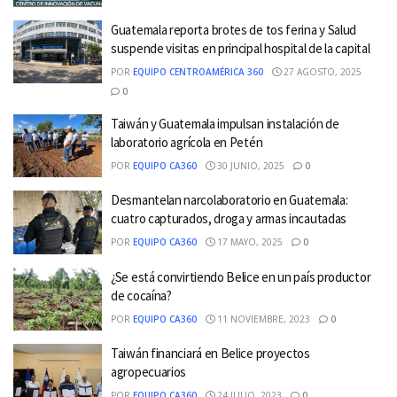
Guatemala reporta brotes de tos ferina y Salud
suspende visitas en principal hospital de la capital
POR
EQUIPO CENTROAMÉRICA 360
27 AGOSTO, 2025
0
Taiwán y Guatemala impulsan instalación de
laboratorio agrícola en Petén
POR
EQUIPO CA360
30 JUNIO, 2025
0
Desmantelan narcolaboratorio en Guatemala:
cuatro capturados, droga y armas incautadas
POR
EQUIPO CA360
17 MAYO, 2025
0
¿Se está convirtiendo Belice en un país productor
de cocaína?
POR
EQUIPO CA360
11 NOVIEMBRE, 2023
0
Taiwán financiará en Belice proyectos
agropecuarios
POR
EQUIPO CA360
24 JULIO, 2023
0