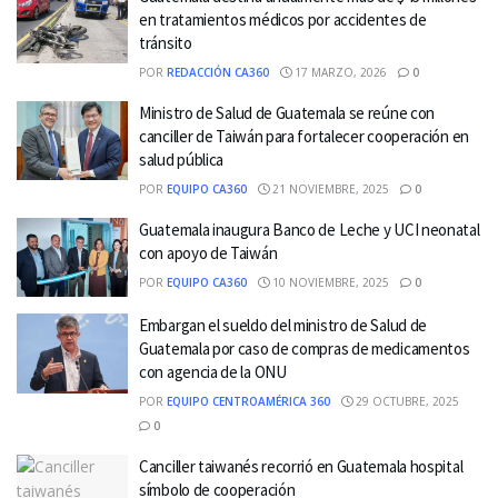
en tratamientos médicos por accidentes de
tránsito
POR
REDACCIÓN CA360
17 MARZO, 2026
0
Ministro de Salud de Guatemala se reúne con
canciller de Taiwán para fortalecer cooperación en
salud pública
POR
EQUIPO CA360
21 NOVIEMBRE, 2025
0
Guatemala inaugura Banco de Leche y UCI neonatal
con apoyo de Taiwán
POR
EQUIPO CA360
10 NOVIEMBRE, 2025
0
Embargan el sueldo del ministro de Salud de
Guatemala por caso de compras de medicamentos
con agencia de la ONU
POR
EQUIPO CENTROAMÉRICA 360
29 OCTUBRE, 2025
0
Canciller taiwanés recorrió en Guatemala hospital
símbolo de cooperación