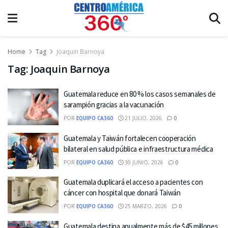
Home
Tag
Joaquin Barnoya
Tag:
Joaquin Barnoya
Guatemala reduce en 80 % los casos semanales de
sarampión gracias a la vacunación
POR
EQUIPO CA360
21 JULIO, 2026
0
Guatemala y Taiwán fortalecen cooperación
bilateral en salud pública e infraestructura médica
POR
EQUIPO CA360
30 JUNIO, 2026
0
Guatemala duplicará el acceso a pacientes con
cáncer con hospital que donará Taiwán
POR
EQUIPO CA360
25 MARZO, 2026
0
Guatemala destina anualmente más de $45 millones