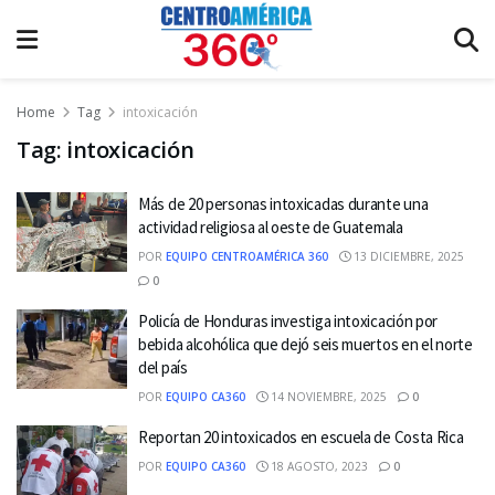
Home
Tag
intoxicación
Tag:
intoxicación
Más de 20 personas intoxicadas durante una
actividad religiosa al oeste de Guatemala
POR
EQUIPO CENTROAMÉRICA 360
13 DICIEMBRE, 2025
0
Policía de Honduras investiga intoxicación por
bebida alcohólica que dejó seis muertos en el norte
del país
POR
EQUIPO CA360
14 NOVIEMBRE, 2025
0
Reportan 20 intoxicados en escuela de Costa Rica
POR
EQUIPO CA360
18 AGOSTO, 2023
0