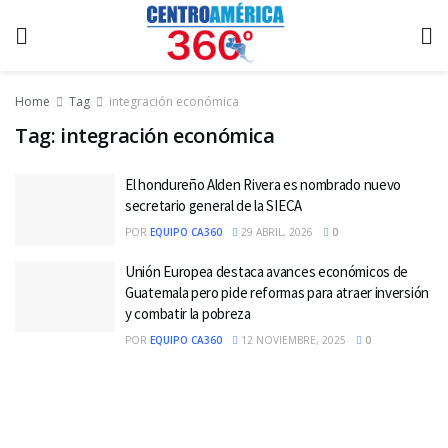
Home
Tag
integración económica
Tag:
integración económica
El hondureño Alden Rivera es nombrado nuevo
secretario general de la SIECA
POR
EQUIPO CA360
29 ABRIL, 2026
0
Unión Europea destaca avances económicos de
Guatemala pero pide reformas para atraer inversión
y combatir la pobreza
POR
EQUIPO CA360
12 NOVIEMBRE, 2025
0