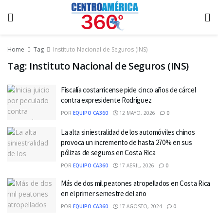
Home
Tag
Instituto Nacional de Seguros (INS)
Tag:
Instituto Nacional de Seguros (INS)
Fiscalía costarricense pide cinco años de cárcel
contra expresidente Rodríguez
POR
EQUIPO CA360
12 MAYO, 2026
0
La alta siniestralidad de los automóviles chinos
provoca un incremento de hasta 270% en sus
pólizas de seguros en Costa Rica
POR
EQUIPO CA360
17 ABRIL, 2026
0
Más de dos mil peatones atropellados en Costa Rica
en el primer semestre del año
POR
EQUIPO CA360
17 AGOSTO, 2024
0