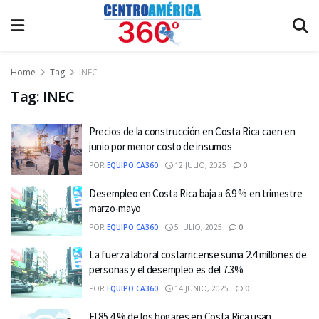
Home
Tag
INEC
Tag:
INEC
Precios de la construcción en Costa Rica caen en
junio por menor costo de insumos
POR
EQUIPO CA360
12 JULIO, 2025
0
Desempleo en Costa Rica baja a 6.9 % en trimestre
marzo-mayo
POR
EQUIPO CA360
5 JULIO, 2025
0
La fuerza laboral costarricense suma 2.4 millones de
personas y el desempleo es del 7.3%
POR
EQUIPO CA360
14 JUNIO, 2025
0
El 85.4 % de los hogares en Costa Rica usan