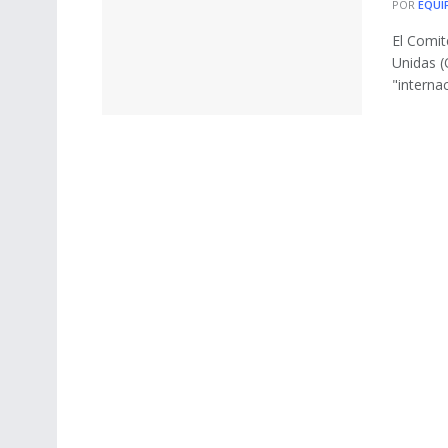
POR
EQUI
El Comit
Unidas (
"interna