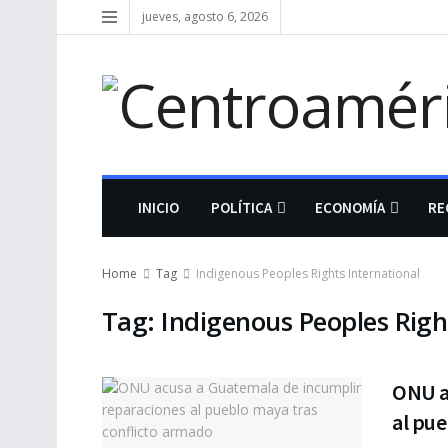
jueves, agosto 6, 2026
INICIO
POLÍTICA
ECONOMÍA
RE
Home
Tag
Indigenous Peoples Rights International
Tag:
Indigenous Peoples Righ
ONU a
al pue