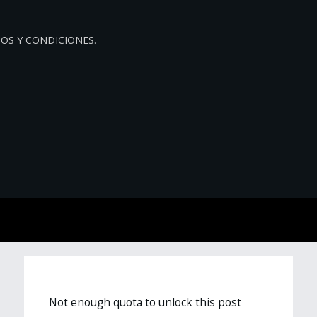
OS Y CONDICIONES
.
Not enough quota to unlock this post