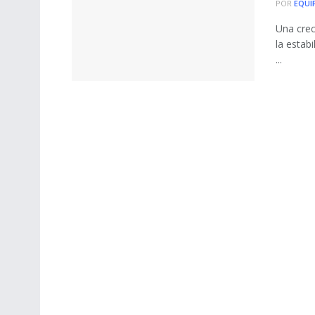
POR
EQUI
Una crec
la estab
...