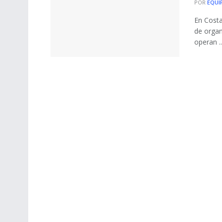
POR
EQUI
En Costa
de organ
operan ..