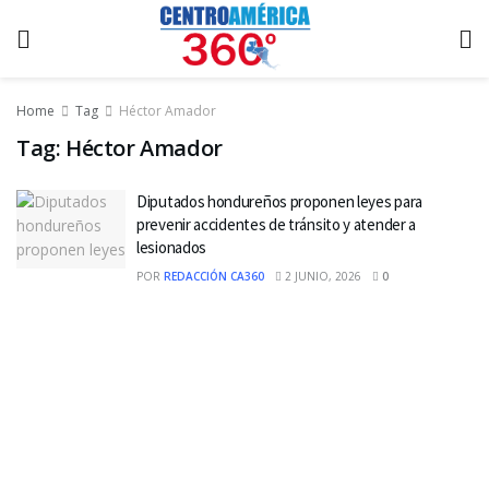
Home
Tag
Héctor Amador
Tag:
Héctor Amador
Diputados hondureños proponen leyes para
prevenir accidentes de tránsito y atender a
lesionados
POR
REDACCIÓN CA360
2 JUNIO, 2026
0