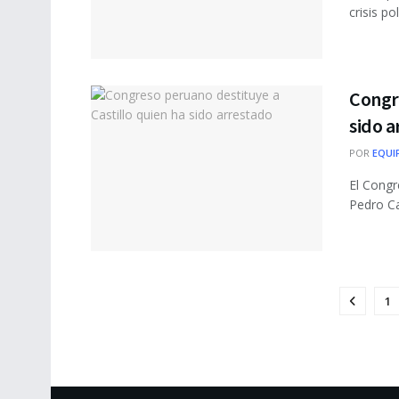
crisis po
Congre
sido 
POR
EQUI
El Congr
Pedro Ca
1