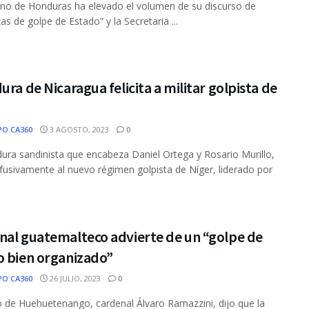
rno de Honduras ha elevado el volumen de su discurso de
s de golpe de Estado” y la Secretaria ...
ura de Nicaragua felicita a militar golpista de
PO CA360
3 AGOSTO, 2023
0
dura sandinista que encabeza Daniel Ortega y Rosario Murillo,
 efusivamente al nuevo régimen golpista de Níger, liderado por
nal guatemalteco advierte de un “golpe de
o bien organizado”
PO CA360
26 JULIO, 2023
0
o de Huehuetenango, cardenal Álvaro Ramazzini, dijo que la