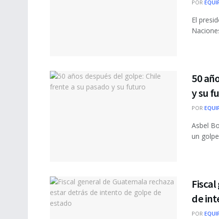
POR
EQUI
El presid
Naciones
50 año
y su f
POR
EQUI
Asbel Bo
un golpe
Fiscal
de int
POR
EQUI