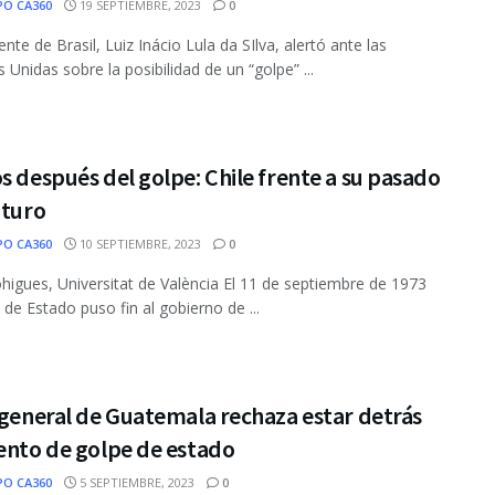
PO CA360
19 SEPTIEMBRE, 2023
0
ente de Brasil, Luiz Inácio Lula da SIlva, alertó ante las
 Unidas sobre la posibilidad de un “golpe” ...
s después del golpe: Chile frente a su pasado
uturo
PO CA360
10 SEPTIEMBRE, 2023
0
higues, Universitat de València El 11 de septiembre de 1973
 de Estado puso fin al gobierno de ...
 general de Guatemala rechaza estar detrás
ento de golpe de estado
PO CA360
5 SEPTIEMBRE, 2023
0