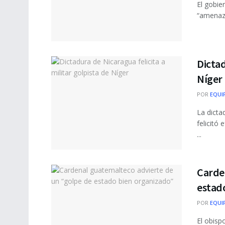
El gobie
“amenaza
Dictad
Níger
POR
EQUI
La dicta
felicitó
...
Carde
estad
POR
EQUI
El obisp