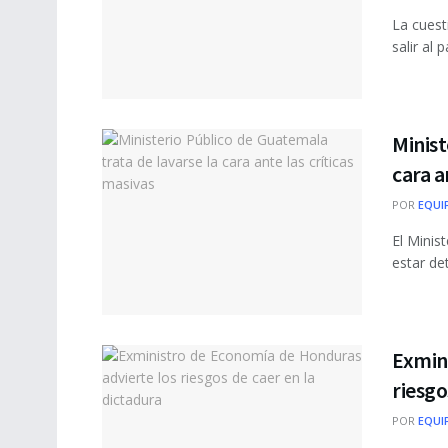
La cuest
salir al 
Minist
cara a
POR
EQUI
El Minis
estar de
Exmin
riesgo
POR
EQUI