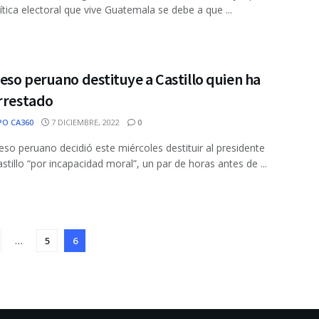
lítica electoral que vive Guatemala se debe a que ...
so peruano destituye a Castillo quien ha
arrestado
PO CA360
7 DICIEMBRE, 2022
0
eso peruano decidió este miércoles destituir al presidente
stillo “por incapacidad moral”, un par de horas antes de ...
…
5
6