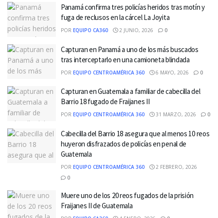
Panamá confirma tres policías heridos tras motín y
fuga de reclusos en la cárcel La Joyita
POR
EQUIPO CA360
2 JUNIO, 2026
0
Capturan en Panamá a uno de los más buscados
tras interceptarlo en una camioneta blindada
POR
EQUIPO CENTROAMÉRICA 360
6 MAYO, 2026
0
Capturan en Guatemala a familiar de cabecilla del
Barrio 18 fugado de Fraijanes II
POR
EQUIPO CENTROAMÉRICA 360
31 MARZO, 2026
0
Cabecilla del Barrio 18 asegura que al menos 10 reos
huyeron disfrazados de policías en penal de
Guatemala
POR
EQUIPO CENTROAMÉRICA 360
2 FEBRERO, 2026
0
Muere uno de los 20 reos fugados de la prisión
Fraijanes II de Guatemala