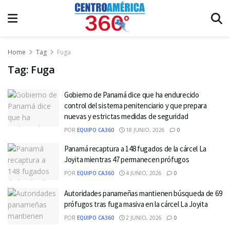
Home
Tag
Fuga
Tag:
Fuga
Gobierno de Panamá dice que ha endurecido
control del sistema penitenciario y que prepara
nuevas y estrictas medidas de seguridad
POR
EQUIPO CA360
18 JUNIO, 2026
0
Panamá recaptura a 148 fugados de la cárcel La
Joyita mientras 47 permanecen prófugos
POR
EQUIPO CA360
4 JUNIO, 2026
0
Autoridades panameñas mantienen búsqueda de 69
prófugos tras fuga masiva en la cárcel La Joyita
POR
EQUIPO CA360
2 JUNIO, 2026
0