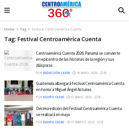
Home
Tag
Festival Centroamérica Cuenta
Tag:
Festival Centroamérica Cuenta
Centroamérica Cuenta 2026: Panamá se convierte
en epicentro de las historias de la región y sus
diásporas
POR
REDACCIÓN CA360
18 MAYO, 2026
0
Guatemala albergará festival Centroamérica Cuenta
en honor a Miguel Ángel Asturias
POR
EQUIPO CA360
15 MAYO, 2025
0
Décima edición del Festival Centroamérica Cuenta
se realizará en mayo
POR
EQUIPO CA360
15 MARZO, 2023
0