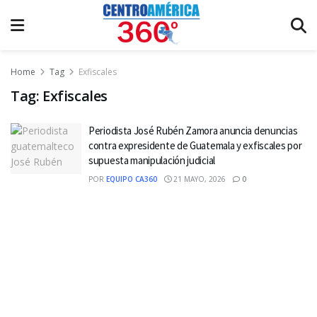
Home
Tag
Exfiscales
Tag:
Exfiscales
Periodista José Rubén Zamora anuncia denuncias
contra expresidente de Guatemala y exfiscales por
supuesta manipulación judicial
POR
EQUIPO CA360
21 MAYO, 2026
0