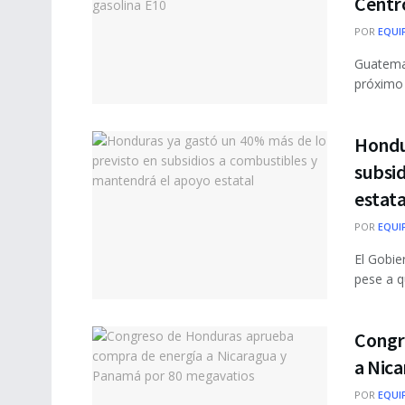
Centr
POR
EQUI
Guatemal
próximo 
Hondu
subsi
estata
POR
EQUI
El Gobie
pese a q
Congr
a Nic
POR
EQUI