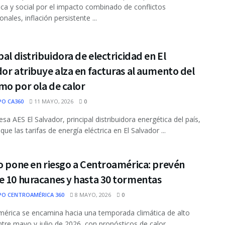
a y social por el impacto combinado de conflictos
onales, inflación persistente ...
pal distribuidora de electricidad en El
or atribuye alza en facturas al aumento del
mo por ola de calor
PO CA360
11 MAYO, 2026
0
sa AES El Salvador, principal distribuidora energética del país,
ue las tarifas de energía eléctrica en El Salvador ...
o pone en riesgo a Centroamérica: prevén
e 10 huracanes y hasta 30 tormentas
PO CENTROAMÉRICA 360
8 MAYO, 2026
0
érica se encamina hacia una temporada climática de alto
ntre mayo y julio de 2026, con pronósticos de calor ...