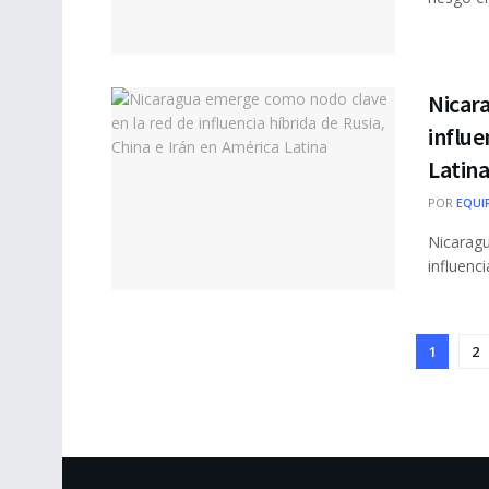
Nicar
influe
Latin
POR
EQUI
Nicaragu
influenci
1
2