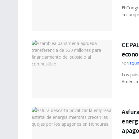
El Congr
la compr
CEPAL 
econo
POR
EQUI
Los país
América 
...
Asfura
energí
apago