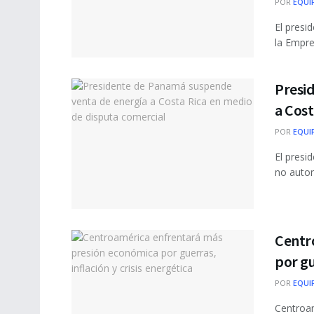
POR
EQUI
El presi
la Empre
Presi
a Cost
POR
EQUI
El presi
no autori
Centr
por gu
POR
EQUI
Centroam