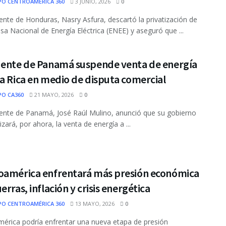
PO CENTROAMÉRICA 360
3 JUNIO, 2026
0
dente de Honduras, Nasry Asfura, descartó la privatización de
sa Nacional de Energía Eléctrica (ENEE) y aseguró que ...
dente de Panamá suspende venta de energía
a Rica en medio de disputa comercial
PO CA360
21 MAYO, 2026
0
dente de Panamá, José Raúl Mulino, anunció que su gobierno
zará, por ahora, la venta de energía a ...
oamérica enfrentará más presión económica
erras, inflación y crisis energética
PO CENTROAMÉRICA 360
13 MAYO, 2026
0
érica podría enfrentar una nueva etapa de presión