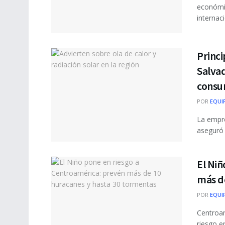
económic
internaci
Princi
Salvad
consu
POR
EQUI
La empre
aseguró q
El Niñ
más d
POR
EQUI
Centroam
riesgo e