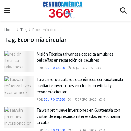
Home
Tag
Economía circular
Tag:
Economía circular
Misión Técnica taiwanesa capacita a mujeres
beliceñas en reparación de celulares
POR
EQUIPO CA360
10 JULIO, 2025
0
Taiwán refuerza lazos económicos con Guatemala
mediante inversiones en electromovilidad y
economía circular
POR
EQUIPO CA360
4 FEBRERO, 2025
0
Taiwán promueve inversiones en Guatemala con
visitas de empresarios interesados en economía
circular
POR
EQUIPO CA360
6 FEBRERO, 2024
0