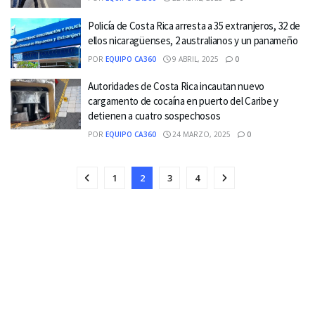
Policía de Costa Rica arresta a 35 extranjeros, 32 de
ellos nicaragüenses, 2 australianos y un panameño
POR
EQUIPO CA360
9 ABRIL, 2025
0
Autoridades de Costa Rica incautan nuevo
cargamento de cocaína en puerto del Caribe y
detienen a cuatro sospechosos
POR
EQUIPO CA360
24 MARZO, 2025
0
1
2
3
4