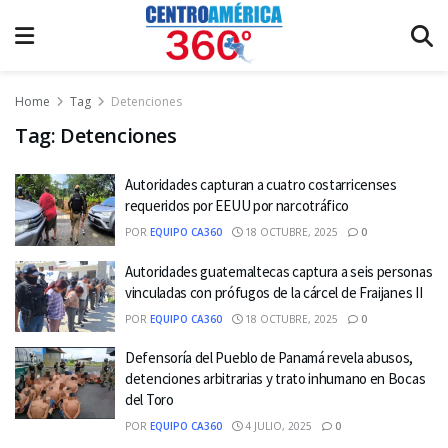
Home
Tag
Detenciones
Tag:
Detenciones
Autoridades capturan a cuatro costarricenses
requeridos por EEUU por narcotráfico
POR
EQUIPO CA360
18 OCTUBRE, 2025
0
Autoridades guatemaltecas captura a seis personas
vinculadas con prófugos de la cárcel de Fraijanes II
POR
EQUIPO CA360
18 OCTUBRE, 2025
0
Defensoría del Pueblo de Panamá revela abusos,
detenciones arbitrarias y trato inhumano en Bocas
del Toro
POR
EQUIPO CA360
4 JULIO, 2025
0