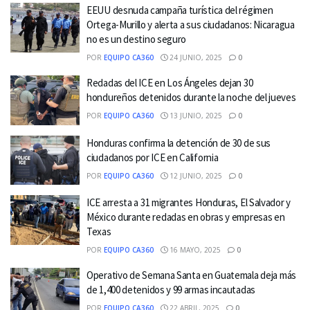
EEUU desnuda campaña turística del régimen
Ortega-Murillo y alerta a sus ciudadanos: Nicaragua
no es un destino seguro
POR
EQUIPO CA360
24 JUNIO, 2025
0
Redadas del ICE en Los Ángeles dejan 30
hondureños detenidos durante la noche del jueves
POR
EQUIPO CA360
13 JUNIO, 2025
0
Honduras confirma la detención de 30 de sus
ciudadanos por ICE en California
POR
EQUIPO CA360
12 JUNIO, 2025
0
ICE arresta a 31 migrantes Honduras, El Salvador y
México durante redadas en obras y empresas en
Texas
POR
EQUIPO CA360
16 MAYO, 2025
0
Operativo de Semana Santa en Guatemala deja más
de 1,400 detenidos y 99 armas incautadas
POR
EQUIPO CA360
22 ABRIL, 2025
0