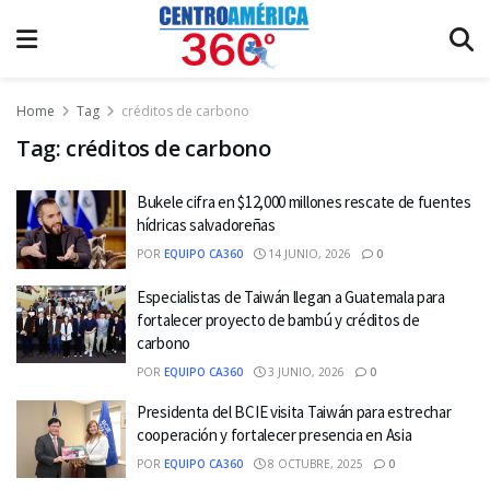
Home
Tag
créditos de carbono
Tag:
créditos de carbono
Bukele cifra en $12,000 millones rescate de fuentes
hídricas salvadoreñas
POR
EQUIPO CA360
14 JUNIO, 2026
0
Especialistas de Taiwán llegan a Guatemala para
fortalecer proyecto de bambú y créditos de
carbono
POR
EQUIPO CA360
3 JUNIO, 2026
0
Presidenta del BCIE visita Taiwán para estrechar
cooperación y fortalecer presencia en Asia
POR
EQUIPO CA360
8 OCTUBRE, 2025
0