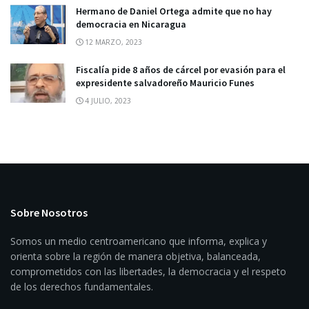
Hermano de Daniel Ortega admite que no hay
democracia en Nicaragua
12 MARZO, 2023
Fiscalía pide 8 años de cárcel por evasión para el
expresidente salvadoreño Mauricio Funes
4 JULIO, 2023
Sobre Nosotros
Somos un medio centroamericano que informa, explica y
orienta sobre la región de manera objetiva, balanceada,
comprometidos con las libertades, la democracia y el respeto
de los derechos fundamentales.