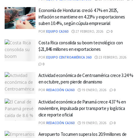
Economía de Honduras creció 4.7% en 2025,
inflación se mantiene en 4.23% y exportaciones
suben 10.4%, según cúpula empresarial
POR
EQUIPO CA360
27 FEBRERO, 2026
0
Costa Rica consolida su boom tecnológico con
$21,846 millones en exportaciones
POR
EQUIPO CENTROAMÉRICA 360
23 FEBRERO, 2026
0
Actividad económica de Centroamérica crece 3.24 %
en octubre, pero pierde dinamismo
POR
REDACCIÓN CA360
19 ENERO, 2026
0
Actividad económica de Panamá crece 4.37 % en
noviembre, impulsada por transporte y logística
dice reporte oficial
POR
REDACCIÓN CA360
19 ENERO, 2026
0
Aeropuerto Tocumen supera los 20.9 millones de