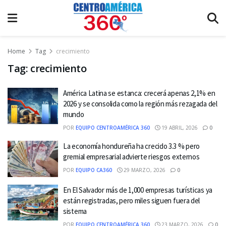
Home
Tag
crecimiento
Tag:
crecimiento
América Latina se estanca: crecerá apenas 2,1% en
2026 y se consolida como la región más rezagada del
mundo
POR
EQUIPO CENTROAMÉRICA 360
19 ABRIL, 2026
0
La economía hondureña ha crecido 3.3 % pero
gremial empresarial advierte riesgos externos
POR
EQUIPO CA360
29 MARZO, 2026
0
En El Salvador más de 1,000 empresas turísticas ya
están registradas, pero miles siguen fuera del
sistema
POR
EQUIPO CENTROAMÉRICA 360
23 MARZO, 2026
0