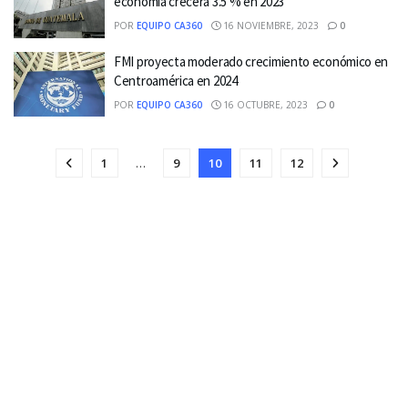
economía crecerá 3.5 % en 2023
POR
EQUIPO CA360
16 NOVIEMBRE, 2023
0
FMI proyecta moderado crecimiento económico en
Centroamérica en 2024
POR
EQUIPO CA360
16 OCTUBRE, 2023
0
1
…
9
10
11
12