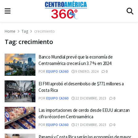
Home
Tag
crecimiento
Tag:
crecimiento
Banco Mundial prevé que la economía de
Centroamérica crecerá un 3.7 % en 2024
POR
EQUIPO CA360
9 ENERO, 2024
0
El FMI aprobó el desembolso de $771 millones a
Costa Rica
POR
EQUIPO CA360
22 DICIEMBRE, 2023
0
Las importaciones de cerdo desde EEUU alcanzan
cifra récord en Centroamérica
POR
EQUIPO CA360
21 DICIEMBRE, 2023
0
Panamá y Costa Rica serán las economías de mayor