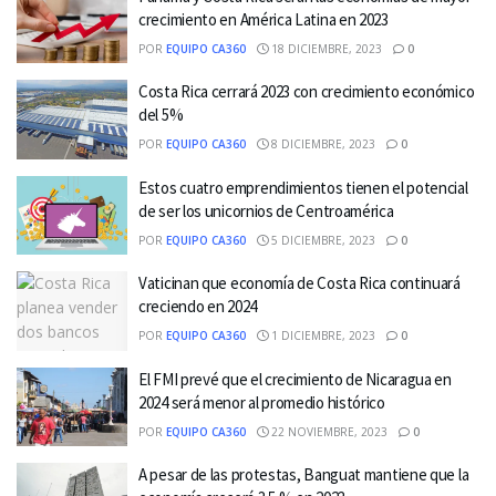
crecimiento en América Latina en 2023
POR
EQUIPO CA360
18 DICIEMBRE, 2023
0
Costa Rica cerrará 2023 con crecimiento económico
del 5%
POR
EQUIPO CA360
8 DICIEMBRE, 2023
0
Estos cuatro emprendimientos tienen el potencial
de ser los unicornios de Centroamérica
POR
EQUIPO CA360
5 DICIEMBRE, 2023
0
Vaticinan que economía de Costa Rica continuará
creciendo en 2024
POR
EQUIPO CA360
1 DICIEMBRE, 2023
0
El FMI prevé que el crecimiento de Nicaragua en
2024 será menor al promedio histórico
POR
EQUIPO CA360
22 NOVIEMBRE, 2023
0
A pesar de las protestas, Banguat mantiene que la