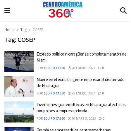
Home
Tag
COSEP
Tag:
COSEP
Expreso político nicaragüense completa maratón de
Miami
POR
EQUIPO CA360
28 ENERO, 2024
0
Muere en el exilio dirigente empresarial desterrado
de Nicaragua
POR
EQUIPO CA360
25 ENERO, 2024
0
Inversiones guatemaltecas en Nicaragua afectadas
por golpes a empresa privada
POR
EQUIPO CA360
10 MARZO, 2023
0
Gremiales empresariales centroamericanas