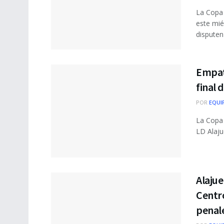
La Copa
este mié
disputen 
Empate
final
POR
EQUI
La Copa 
LD Alaju
Alajue
Centro
penal