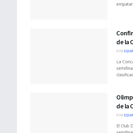
empataro
Confir
de la
POR
EQUI
La Conca
semifina
clasifica
Olimpi
de la
POR
EQUI
El Club 
semifina