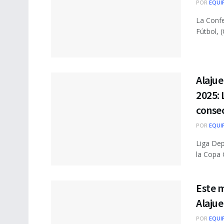
POR
EQUI
La Confe
Fútbol, (
Alaju
2025: 
conse
POR
EQUI
Liga Dep
la Copa 
Este m
Alaju
POR
EQUI