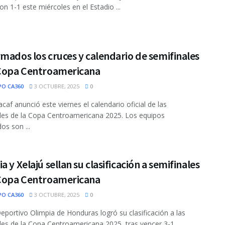
n 1-1 este miércoles en el Estadio ...
mados los cruces y calendario de semifinales
 Copa Centroamericana
PO CA360
3 OCTUBRE, 2025
0
caf anunció este viernes el calendario oficial de las
les de la Copa Centroamericana 2025. Los equipos
dos son ...
a y Xelajú sellan su clasificación a semifinales
 Copa Centroamericana
PO CA360
3 OCTUBRE, 2025
0
Deportivo Olimpia de Honduras logró su clasificación a las
les de la Copa Centroamericana 2025, tras vencer 3-1 ...