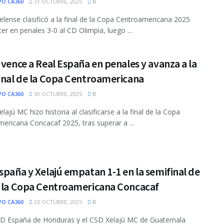
PO CA360
31 OCTUBRE, 2025
0
elense clasificó a la final de la Copa Centroamericana 2025
cer en penales 3-0 al CD Olimpia, luego ...
 vence a Real España en penales y avanza a la
inal de la Copa Centroamericana
PO CA360
30 OCTUBRE, 2025
0
elajú MC hizo historia al clasificarse a la final de la Copa
ericana Concacaf 2025, tras superar a ...
spaña y Xelajú empatan 1-1 en la semifinal de
e la Copa Centroamericana Concacaf
PO CA360
23 OCTUBRE, 2025
0
CD España de Honduras y el CSD Xelajú MC de Guatemala