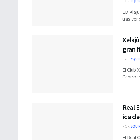
POR
EQUI
LD Alaju
tras ven
Xelajú
gran f
POR
EQUI
El Club X
Centroam
Real E
ida d
POR
EQUI
El Real 