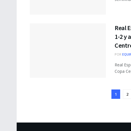
Real 
1-2 y 
Centr
POR
EQUI
Real Esp
Copa Cen
1
2