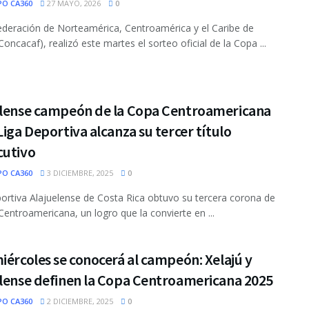
PO CA360
27 MAYO, 2026
0
deración de Norteamérica, Centroamérica y el Caribe de
Concacaf), realizó este martes el sorteo oficial de la Copa ...
elense campeón de la Copa Centroamericana
Liga Deportiva alcanza su tercer título
cutivo
PO CA360
3 DICIEMBRE, 2025
0
ortiva Alajuelense de Costa Rica obtuvo su tercera corona de
Centroamericana, un logro que la convierte en ...
iércoles se conocerá al campeón: Xelajú y
elense definen la Copa Centroamericana 2025
PO CA360
2 DICIEMBRE, 2025
0