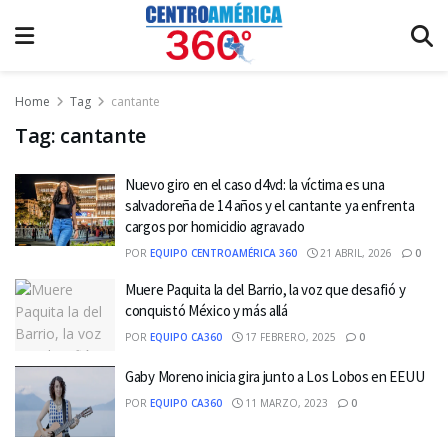
Home
Tag
cantante
Tag:
cantante
Nuevo giro en el caso d4vd: la víctima es una
salvadoreña de 14 años y el cantante ya enfrenta
cargos por homicidio agravado
POR
EQUIPO CENTROAMÉRICA 360
21 ABRIL, 2026
0
Muere Paquita la del Barrio, la voz que desafió y
conquistó México y más allá
POR
EQUIPO CA360
17 FEBRERO, 2025
0
Gaby Moreno inicia gira junto a Los Lobos en EEUU
POR
EQUIPO CA360
11 MARZO, 2023
0