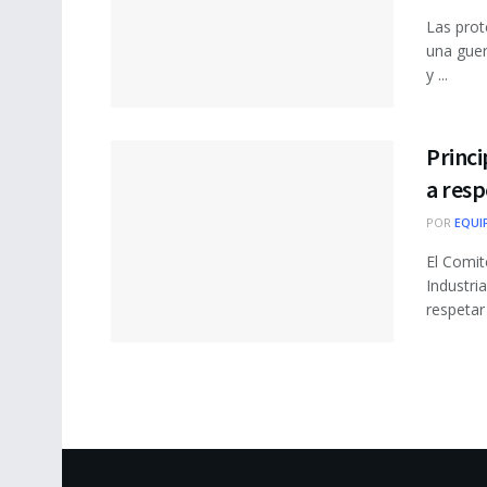
Las prot
una guer
y ...
Princ
a resp
POR
EQUI
El Comit
Industri
respetar 