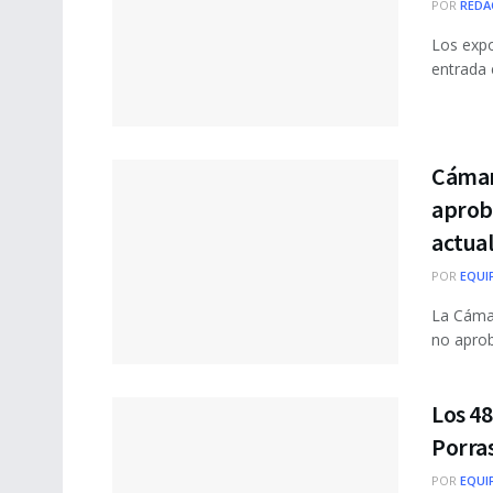
POR
REDA
Los expo
entrada 
Cámar
aproba
actua
POR
EQUI
La Cámar
no aproba
Los 48
Porras
POR
EQUI