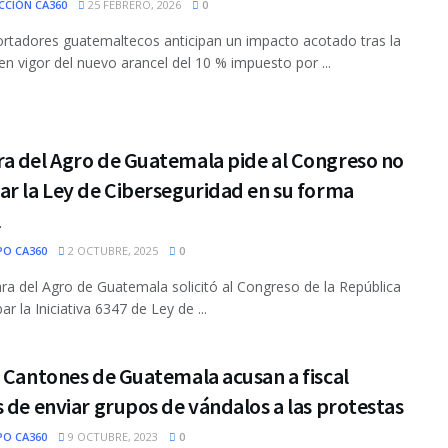
CCIÓN CA360
25 FEBRERO, 2026
0
rtadores guatemaltecos anticipan un impacto acotado tras la
en vigor del nuevo arancel del 10 % impuesto por ...
a del Agro de Guatemala pide al Congreso no
r la Ley de Ciberseguridad en su forma
l
PO CA360
2 OCTUBRE, 2025
0
a del Agro de Guatemala solicitó al Congreso de la República
r la Iniciativa 6347 de Ley de ...
 Cantones de Guatemala acusan a fiscal
 de enviar grupos de vándalos a las protestas
PO CA360
9 OCTUBRE, 2023
0