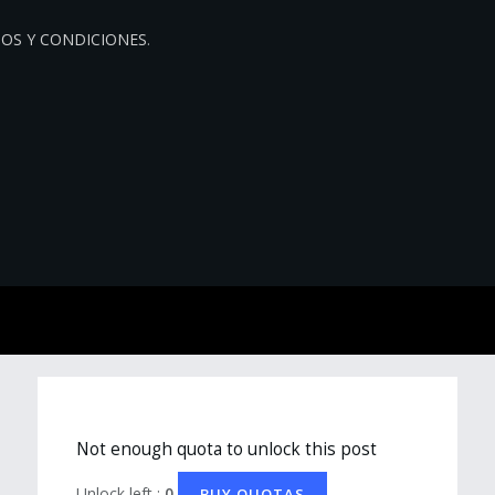
OS Y CONDICIONES
.
Not enough quota to unlock this post
Unlock left :
0
BUY QUOTAS