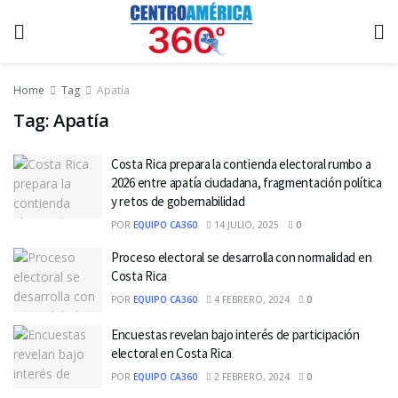
Home
Tag
Apatía
Tag:
Apatía
Costa Rica prepara la contienda electoral rumbo a
2026 entre apatía ciudadana, fragmentación política
y retos de gobernabilidad
POR
EQUIPO CA360
14 JULIO, 2025
0
Proceso electoral se desarrolla con normalidad en
Costa Rica
POR
EQUIPO CA360
4 FEBRERO, 2024
0
Encuestas revelan bajo interés de participación
electoral en Costa Rica
POR
EQUIPO CA360
2 FEBRERO, 2024
0