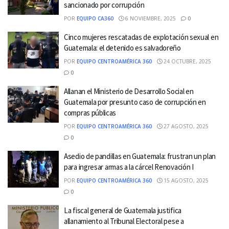
sancionado por corrupción
POR
EQUIPO CA360
6 NOVIEMBRE, 2025
0
Cinco mujeres rescatadas de explotación sexual en
Guatemala: el detenido es salvadoreño
POR
EQUIPO CENTROAMÉRICA 360
24 OCTUBRE, 2025
0
Allanan el Ministerio de Desarrollo Social en
Guatemala por presunto caso de corrupción en
compras públicas
POR
EQUIPO CENTROAMÉRICA 360
27 AGOSTO, 2025
0
Asedio de pandillas en Guatemala: frustran un plan
para ingresar armas a la cárcel Renovación I
POR
EQUIPO CENTROAMÉRICA 360
15 AGOSTO, 2025
0
La fiscal general de Guatemala justifica
allanamiento al Tribunal Electoral pese a