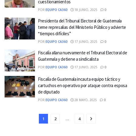
cuestionamientos
POR
EQUIPO CA360
18 JUNIO, 2025
0
Presidenta del Tribunal Electoral de Guatemala
teme represalias del Ministerio Público y advierte
“tiempos difíciles”
POR
EQUIPO CA360
17 JUNIO, 2025
0
Fiscalía allana nuevamente el Tribunal Electoral de
Guatemala y detiene a sindicalista
POR
EQUIPO CA360
17 JUNIO, 2025
0
Fiscalía de Guatemala incauta equipo táctico y
cartuchos en operativo por ataque contra esposa
de diputado
POR
EQUIPO CA360
28 MAYO, 2025
0
1
2
…
4