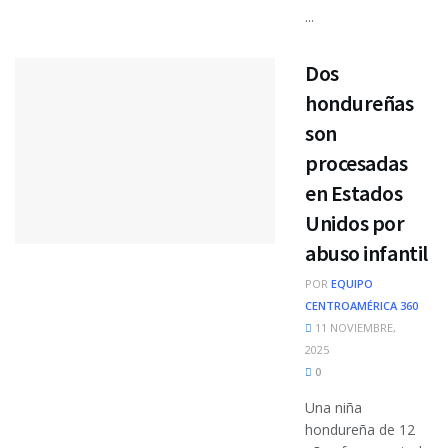
...
Dos
hondureñas
son
procesadas
en Estados
Unidos por
abuso infantil
POR
EQUIPO
CENTROAMÉRICA 360
11 NOVIEMBRE,
2025
0
Una niña
hondureña de 12