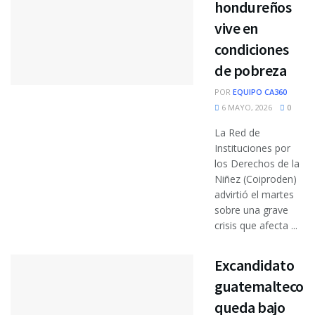
hondureños
vive en
condiciones
de pobreza
POR
EQUIPO CA360
6 MAYO, 2026
0
La Red de
Instituciones por
los Derechos de la
Niñez (Coiproden)
advirtió el martes
sobre una grave
crisis que afecta ...
Excandidato
guatemalteco
queda bajo