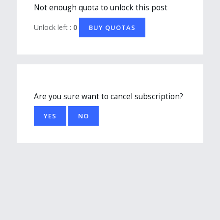
Not enough quota to unlock this post
Unlock left :
0
BUY QUOTAS
Are you sure want to cancel subscription?
YES
NO