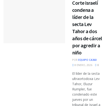
Corte israelí
condena a
líder de la
secta Lev
Tahor a dos
años de cárcel
por agredir a
niño
POR
EQUIPO CA360
8 ENERO, 2026
0
El líder de la secta
ultraortodoxa Lev
Tahor, Eluzur
Rumpler, fue
condenado este
jueves por un
tribunal de Israel a