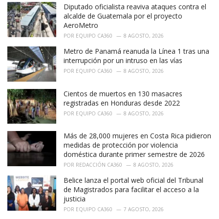
i
Diputado oficialista reaviva ataques contra el
e
alcalde de Guatemala por el proyecto
s
AeroMetro
:
POR
EQUIPO CA360
8 AGOSTO, 2026
Metro de Panamá reanuda la Línea 1 tras una
interrupción por un intruso en las vías
POR
EQUIPO CA360
8 AGOSTO, 2026
Cientos de muertos en 130 masacres
registradas en Honduras desde 2022
POR
EQUIPO CA360
8 AGOSTO, 2026
Más de 28,000 mujeres en Costa Rica pidieron
medidas de protección por violencia
doméstica durante primer semestre de 2026
POR
REDACCIÓN CA360
8 AGOSTO, 2026
Belice lanza el portal web oficial del Tribunal
de Magistrados para facilitar el acceso a la
justicia
POR
EQUIPO CA360
7 AGOSTO, 2026