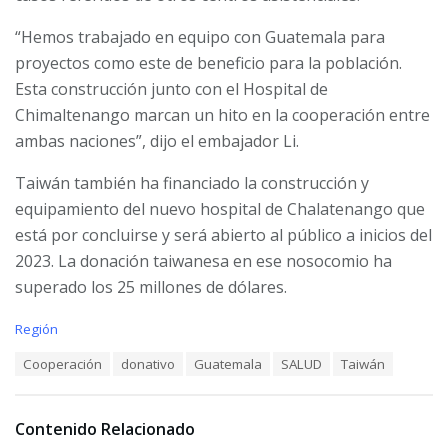
“Hemos trabajado en equipo con Guatemala para
proyectos como este de beneficio para la población.
Esta construcción junto con el Hospital de
Chimaltenango marcan un hito en la cooperación entre
ambas naciones”, dijo el embajador Li.
Taiwán también ha financiado la construcción y
equipamiento del nuevo hospital de Chalatenango que
está por concluirse y será abierto al público a inicios del
2023. La donación taiwanesa en ese nosocomio ha
superado los 25 millones de dólares.
C
Región
a
T
Cooperación
donativo
Guatemala
SALUD
Taiwán
t
a
e
g
g
s
o
Contenido Relacionado
:
r