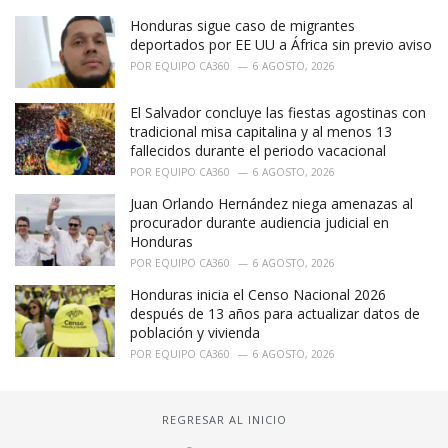
Honduras sigue caso de migrantes
deportados por EE UU a África sin previo aviso
POR
EQUIPO CA360
6 AGOSTO, 2026
El Salvador concluye las fiestas agostinas con
tradicional misa capitalina y al menos 13
fallecidos durante el periodo vacacional
POR
EQUIPO CA360
6 AGOSTO, 2026
Juan Orlando Hernández niega amenazas al
procurador durante audiencia judicial en
Honduras
POR
EQUIPO CA360
6 AGOSTO, 2026
Honduras inicia el Censo Nacional 2026
después de 13 años para actualizar datos de
población y vivienda
POR
EQUIPO CA360
6 AGOSTO, 2026
REGRESAR AL INICIO