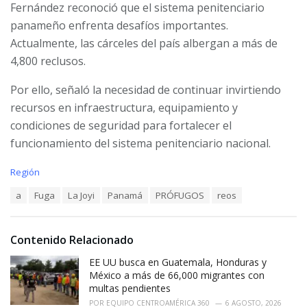
Fernández reconoció que el sistema penitenciario
panameño enfrenta desafíos importantes.
Actualmente, las cárceles del país albergan a más de
4,800 reclusos.
Por ello, señaló la necesidad de continuar invirtiendo
recursos en infraestructura, equipamiento y
condiciones de seguridad para fortalecer el
funcionamiento del sistema penitenciario nacional.
C
Región
a
T
a
Fuga
La Joyi
Panamá
PRÓFUGOS
reos
t
a
e
g
g
s
o
Contenido Relacionado
:
r
i
EE UU busca en Guatemala, Honduras y
e
México a más de 66,000 migrantes con
s
multas pendientes
:
POR
EQUIPO CENTROAMÉRICA 360
6 AGOSTO, 2026