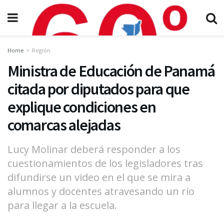
Home
Región
Ministra de Educación de Panamá
citada por diputados para que
explique condiciones en
comarcas alejadas
Lucy Molinar deberá responder a los
cuestionamientos de los legisladores tras
difundirse un video en el que se mira a
alumnos y docentes atravesando un río
para llegar a la escuela.