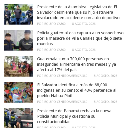
e
Presidente de la Asamblea Legislativa de El
s
:
Salvador desmiente que su hijo estuviera
involucrado en accidente con auto deportivo
POR
EQUIPO CA360
8 AGOSTO, 2026
Policía guatemalteca captura a un sospechoso
por la masacre de Villa Canales que dejó siete
muertos
POR
EQUIPO CA360
8 AGOSTO, 2026
Guatemala suma 700,000 personas en
inseguridad alimentaria en tres meses y ya
afecta al 17% del país
POR
EQUIPO CENTROAMÉRICA 360
8 AGOSTO, 2026
El Salvador identifica a más de 68,000
indígenas en su censo: el 43% pertenece al
pueblo Nahua Pipil
POR
EQUIPO CENTROAMÉRICA 360
8 AGOSTO, 2026
Presidente de Panamá rechaza la nueva
Policía Municipal y cuestiona su
constitucionalidad
POR
EQUIPO CA360
8 AGOSTO, 2026