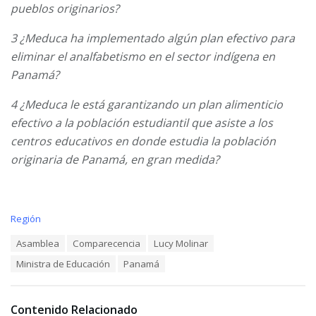
pueblos originarios?
3 ¿Meduca ha implementado algún plan efectivo para
eliminar el analfabetismo en el sector indígena en
Panamá?
4 ¿Meduca le está garantizando un plan alimenticio
efectivo a la población estudiantil que asiste a los
centros educativos en donde estudia la población
originaria de Panamá, en gran medida?
C
Región
a
T
Asamblea
Comparecencia
Lucy Molinar
t
a
e
Ministra de Educación
Panamá
g
g
s
o
:
r
i
Contenido Relacionado