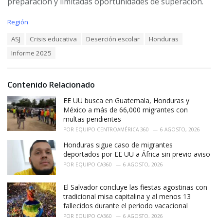
preparación y limitadas oportunidades de superación.
C
Región
a
T
ASJ
Crisis educativa
Deserción escolar
Honduras
t
a
e
Informe 2025
g
g
s
o
:
r
i
Contenido Relacionado
e
EE UU busca en Guatemala, Honduras y
s
:
México a más de 66,000 migrantes con
multas pendientes
POR
EQUIPO CENTROAMÉRICA 360
6 AGOSTO, 2026
Honduras sigue caso de migrantes
deportados por EE UU a África sin previo aviso
POR
EQUIPO CA360
6 AGOSTO, 2026
El Salvador concluye las fiestas agostinas con
tradicional misa capitalina y al menos 13
fallecidos durante el periodo vacacional
POR
EQUIPO CA360
6 AGOSTO, 2026