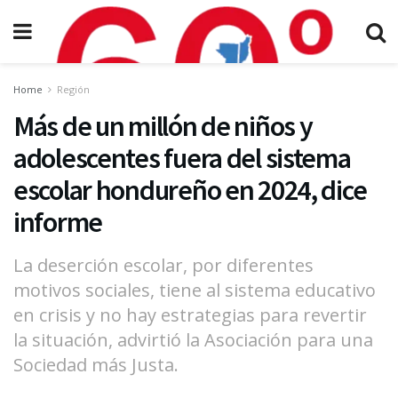
Home
Región
Más de un millón de niños y
adolescentes fuera del sistema
escolar hondureño en 2024, dice
informe
La deserción escolar, por diferentes
motivos sociales, tiene al sistema educativo
en crisis y no hay estrategias para revertir
la situación, advirtió la Asociación para una
Sociedad más Justa.