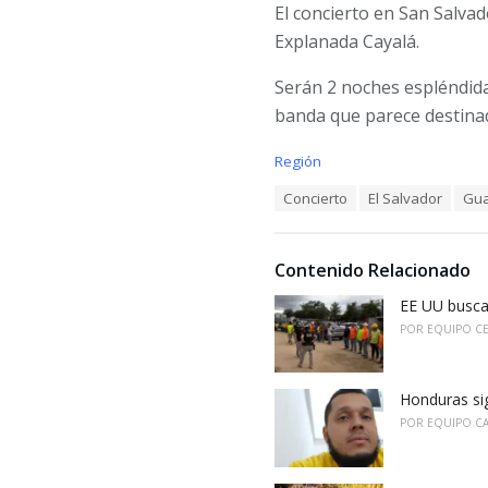
El concierto en San Salvad
Explanada Cayalá.
Serán 2 noches espléndida
banda que parece destina
C
Región
a
T
Concierto
El Salvador
Gua
t
a
e
g
g
s
o
Contenido Relacionado
:
r
i
EE UU busca
e
POR
EQUIPO C
s
:
Honduras sig
POR
EQUIPO C