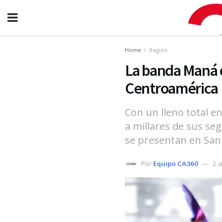
Home
Región
La banda Maná c
Centroamérica
Con un lleno total e
a millares de sus se
se presentan en San
Por
Equipo CA360
2 