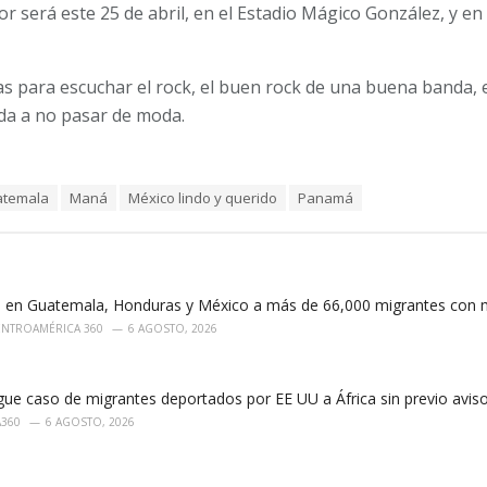
or será este 25 de abril, en el Estadio Mágico González, y en
s para escuchar el rock, el buen rock de una buena banda,
da a no pasar de moda.
temala
Maná
México lindo y querido
Panamá
 en Guatemala, Honduras y México a más de 66,000 migrantes con 
ENTROAMÉRICA 360
6 AGOSTO, 2026
ue caso de migrantes deportados por EE UU a África sin previo avis
A360
6 AGOSTO, 2026