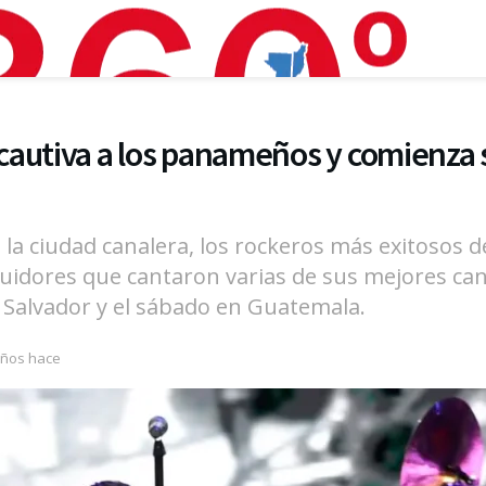
autiva a los panameños y comienza 
n la ciudad canalera, los rockeros más exitosos 
guidores que cantaron varias de sus mejores can
 Salvador y el sábado en Guatemala.
años hace