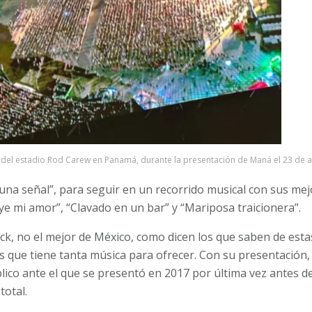
del estadio Rod Carew en Panamá, durante la presentación de Maná el 23 de ab
na señal”, para seguir en un recorrido musical con sus mejo
Oye mi amor”, “Clavado en un bar” y “Mariposa traicionera”.
k, no el mejor de México, como dicen los que saben de estas
ís que tiene tanta música para ofrecer. Con su presentación
ico ante el que se presentó en 2017 por última vez antes de
total.