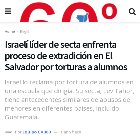
Home
Región
Israelí líder de secta enfrenta
proceso de extradición en El
Salvador por torturas a alumnos
Israel lo reclama por tortura de alumnos en
una escuela que dirigía. Su secta, Lev Tahor,
tiene antecedentes similares de abusos de
menores en diferentes países, incluido
Guatemala.
Por
Equipo CA360
1 año hace