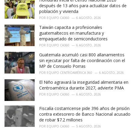
:
después de 13 años para actualizar datos de
población y vivienda
POR
EQUIPO CA360
6 AGOSTO, 2026
Taiwán capacita a profesionales
guatemaltecos en manufactura y
empaquetado de semiconductores
POR
EQUIPO CA360
6 AGOSTO, 2026
Guatemala acumuló casi 800 allanamientos
sin ejecutar por falta de coordinación con el
MP de Consuelo Porras
POR
EQUIPO CENTROAMÉRICA 360
6 AGOSTO, 2026
El Niño agravará la inseguridad alimentaria en
Centroamérica durante 2027, advierte PMA
POR
EQUIPO CA360
6 AGOSTO, 2026
Fiscalía costarricense pide 396 años de prisión
contra extesorero de Banco Nacional acusado
de robar $7.2 millones
POR
EQUIPO CA360
5 AGOSTO, 2026