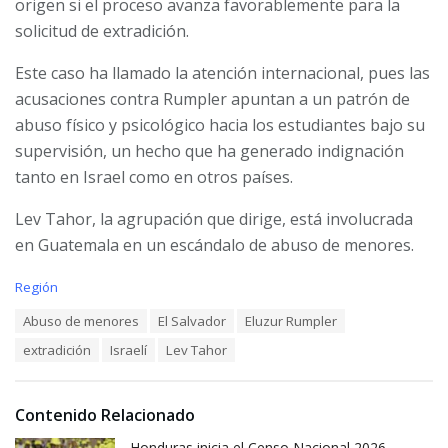
origen si el proceso avanza favorablemente para la
solicitud de extradición.
Este caso ha llamado la atención internacional, pues las
acusaciones contra Rumpler apuntan a un patrón de
abuso físico y psicológico hacia los estudiantes bajo su
supervisión, un hecho que ha generado indignación
tanto en Israel como en otros países.
Lev Tahor, la agrupación que dirige, está involucrada
en Guatemala en un escándalo de abuso de menores.
C
Región
a
T
Abuso de menores
El Salvador
Eluzur Rumpler
t
a
e
extradición
Israelí
Lev Tahor
g
g
s
o
:
r
i
Contenido Relacionado
e
Honduras inicia el Censo Nacional 2026
s