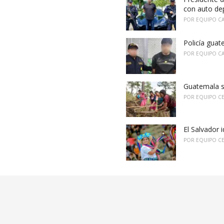
con auto de
POR
EQUIPO C
Policía guat
POR
EQUIPO C
Guatemala s
POR
EQUIPO C
El Salvador 
POR
EQUIPO C