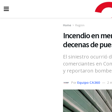
Home
Región
Incendio en mer
decenas de pue
El siniestro ocurrió
comerciantes en Com
y reportaron bomber
Por
Equipo CA360
2 