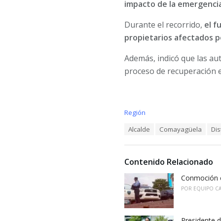
impacto de la emergencia
Durante el recorrido,
el f
propietarios afectados p
Además, indicó que las au
proceso de recuperación e
C
Región
a
T
Alcalde
Comayagüela
Dis
t
a
e
g
g
s
o
Contenido Relacionado
:
r
i
Conmoción e
e
POR
EQUIPO C
s
:
Presidente d