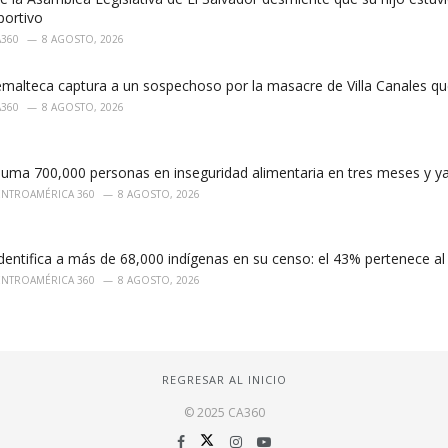
portivo
A360
8 AGOSTO, 2026
emalteca captura a un sospechoso por la masacre de Villa Canales q
A360
8 AGOSTO, 2026
uma 700,000 personas en inseguridad alimentaria en tres meses y ya 
ENTROAMÉRICA 360
8 AGOSTO, 2026
identifica a más de 68,000 indígenas en su censo: el 43% pertenece al
ENTROAMÉRICA 360
8 AGOSTO, 2026
REGRESAR AL INICIO
© 2025 CA360