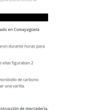
icado en Comayagüela
jaron durante horas para
 ellas figuraban 2
 monóxido de carbono
r una varilla.
strucción de mercadería,