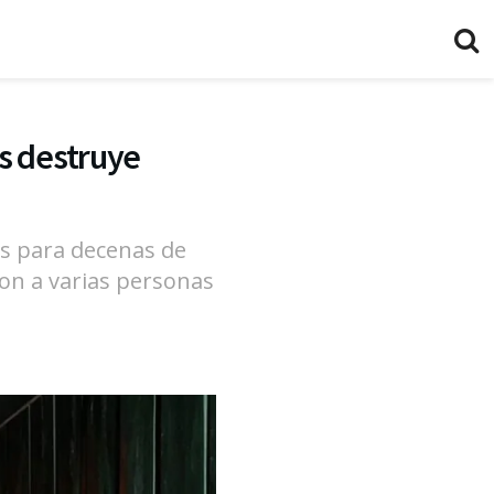
s destruye
as para decenas de
on a varias personas