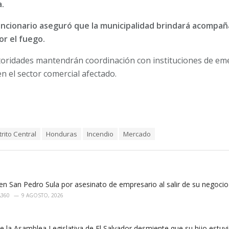
.
uncionario aseguró que la municipalidad brindará acompañ
or el fuego.
toridades mantendrán coordinación con instituciones de em
n el sector comercial afectado.
trito Central
Honduras
Incendio
Mercado
n San Pedro Sula por asesinato de empresario al salir de su negocio
A360
9 AGOSTO, 2026
e la Asamblea Legislativa de El Salvador desmiente que su hijo estuv