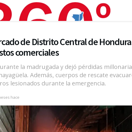
cado de Distrito Central de Hondura
stos comerciales
 durante la madrugada y dejó pérdidas millonari
ayagüela. Además, cuerpos de rescate evacuar
os lesionados durante la emergencia.
meses hace