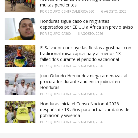
multas pendientes
POR
EQUIPO CENTROAMÉRICA 360
6 AGOSTO, 2026
Honduras sigue caso de migrantes
deportados por EE UU a África sin previo aviso
POR
EQUIPO CA360
6 AGOSTO, 2026
El Salvador concluye las fiestas agostinas con
tradicional misa capitalina y al menos 13
fallecidos durante el periodo vacacional
POR
EQUIPO CA360
6 AGOSTO, 2026
Juan Orlando Hernández niega amenazas al
procurador durante audiencia judicial en
Honduras
POR
EQUIPO CA360
6 AGOSTO, 2026
Honduras inicia el Censo Nacional 2026
después de 13 años para actualizar datos de
población y vivienda
POR
EQUIPO CA360
6 AGOSTO, 2026