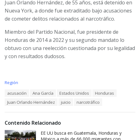
Juan Orlando Hernández, de 55 años, está detenido en
Nueva York, a donde fue extraditado bajo acusaciones
de cometer delitos relacionados al narcotráfico.
Miembro del Partido Nacional, fue presidente de
Honduras de 2014 a 2022 y su segundo mandato lo
obtuvo con una reelección cuestionada por su legalidad
y con resultados dudosos.
C
Región
a
T
acusación
Ana García
Estados Unidos
Honduras
t
a
e
Juan Orlando Hernández
juicio
narcotráfico
g
g
s
o
:
r
i
Contenido Relacionado
e
EE UU busca en Guatemala, Honduras y
s
:
México a más de 66,000 migrantes con