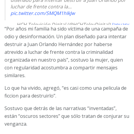
diseñado para intentar destruir a Juan Orlando por
luchar de frente contra la…
pic.twitter.com/SMQM1hIkJw
— HCH Televisión Digital (@HCHTelevDigital)
January
“Por años mi familia ha sido víctima de una campaña de
8, 2024
odio y desinformación. Un plan diseñado para intentar
destruir a Juan Orlando Hernández por haberse
atrevido a luchar de frente contra la criminalidad
organizada en nuestro país”, sostuvo la mujer, quien
con regularidad acostumbra a compartir mensajes
similares.
Lo que ha vivido, agregó, “es casi como una pelicula de
ficcion para destruirlo”.
Sostuvo que detrás de las narrativas “inventadas”,
están “oscuros sectores” que sólo tratan de conjurar su
venganza.