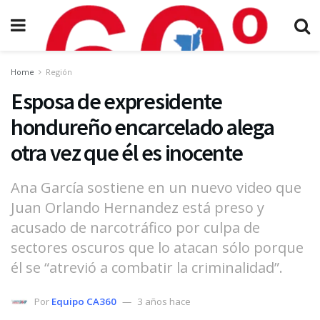
Home
Región
Esposa de expresidente
hondureño encarcelado alega
otra vez que él es inocente
Ana García sostiene en un nuevo video que
Juan Orlando Hernandez está preso y
acusado de narcotráfico por culpa de
sectores oscuros que lo atacan sólo porque
él se “atrevió a combatir la criminalidad”.
Por
Equipo CA360
3 años hace