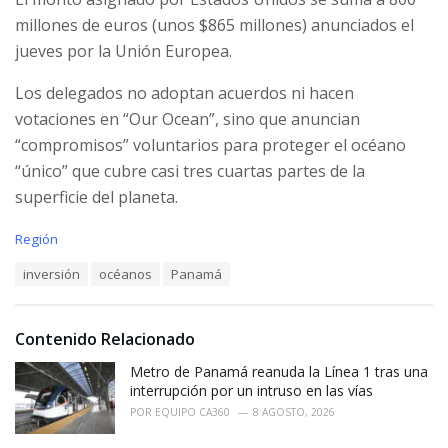
millones de euros (unos $865 millones) anunciados el
jueves por la Unión Europea.
Los delegados no adoptan acuerdos ni hacen
votaciones en “Our Ocean”, sino que anuncian
“compromisos” voluntarios para proteger el océano
“único” que cubre casi tres cuartas partes de la
superficie del planeta.
C
Región
a
T
inversión
océanos
Panamá
t
a
e
g
g
s
o
Contenido Relacionado
:
r
i
Metro de Panamá reanuda la Línea 1 tras una
e
interrupción por un intruso en las vías
s
POR
EQUIPO CA360
8 AGOSTO, 2026
: