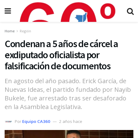
Home
Región
Condenan a 5 años de cárcel a
exdiputado oficialista por
falsificación de documentos
En agosto del año pasado. Erick García, de
Nuevas Ideas, el partido fundado por Nayib
Bukele, fue arrestado tras ser desaforado
en la Asamblea Legislativa.
Por
Equipo CA360
2 años hace