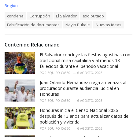
C
Región
a
T
condena
Corrupción
El Salvador
exdiputado
t
a
e
Falsificación de documentos
Nayib Bukele
Nuevas Ideas
g
g
s
o
:
r
i
Contenido Relacionado
e
El Salvador concluye las fiestas agostinas con
s
:
tradicional misa capitalina y al menos 13
fallecidos durante el periodo vacacional
POR
EQUIPO CA360
6 AGOSTO, 2026
Juan Orlando Hernández niega amenazas al
procurador durante audiencia judicial en
Honduras
POR
EQUIPO CA360
6 AGOSTO, 2026
Honduras inicia el Censo Nacional 2026
después de 13 años para actualizar datos de
población y vivienda
POR
EQUIPO CA360
6 AGOSTO, 2026