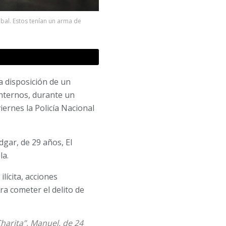
bal. Estos tenían un arma de
a disposición de un
nternos, durante un
iernes la Policía Nacional
gar, de 29 años, El
la.
lícita, acciones
ra cometer el delito de
Charita”, Manuel, de 24