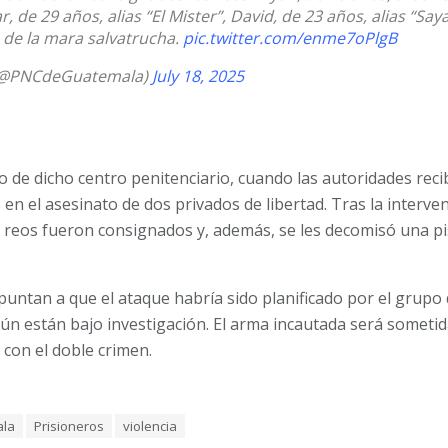
r, de 29 años, alias “El Mister”, David, de 23 años, alias “Say
s de la mara salvatrucha.
pic.twitter.com/enme7oPlgB
(@PNCdeGuatemala)
July 18, 2025
o de dicho centro penitenciario, cuando las autoridades reci
en el asesinato de dos privados de libertad. Tras la interve
 5 reos fueron consignados y, además, se les decomisó una pi
apuntan a que el ataque habría sido planificado por el grupo
ún están bajo investigación. El arma incautada será sometida
 con el doble crimen.
la
Prisioneros
violencia