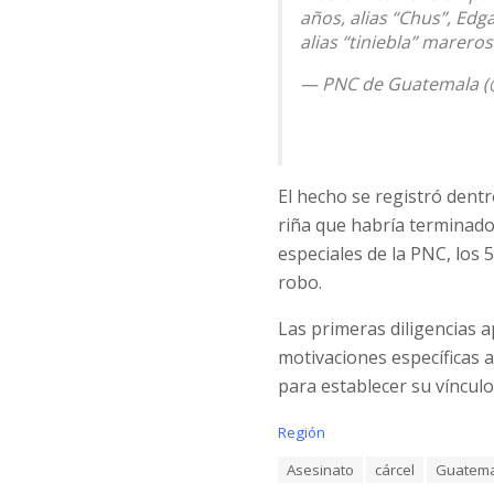
años, alias “Chus”, Edga
alias “tiniebla” marero
— PNC de Guatemala 
El hecho se registró dentr
riña que habría terminado 
especiales de la PNC, los
robo.
Las primeras diligencias 
motivaciones específicas a
para establecer su vínculo
C
Región
a
T
Asesinato
cárcel
Guatema
t
a
e