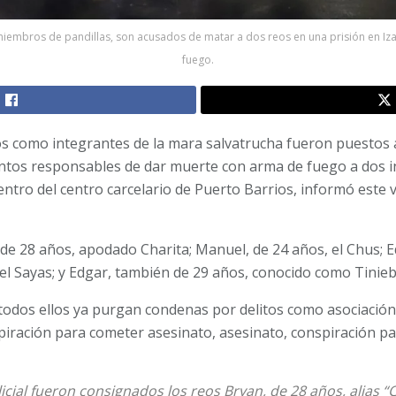
iembros de pandillas, son acusados de matar a dos reos en una prisión en Iza
fuego.
dos como integrantes de la mara salvatrucha fueron puestos 
untos responsables de dar muerte con arma de fuego a dos i
ntro del centro carcelario de Puerto Barrios, informó este v
de 28 años, apodado Charita; Manuel, de 24 años, el Chus; Ed
 el Sayas; y Edgar, también de 29 años, conocido como Tinieb
 todos ellos ya purgan condenas por delitos como asociación i
piración para cometer asesinato, asesinato, conspiración pa
licial fueron consignados los reos Bryan, de 28 años, alias “