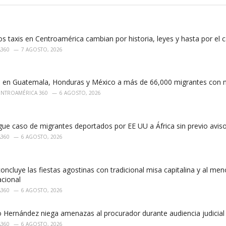
os taxis en Centroamérica cambian por historia, leyes y hasta por el c
A360
7 AGOSTO, 2026
 en Guatemala, Honduras y México a más de 66,000 migrantes con 
ENTROAMÉRICA 360
6 AGOSTO, 2026
ue caso de migrantes deportados por EE UU a África sin previo avis
A360
6 AGOSTO, 2026
concluye las fiestas agostinas con tradicional misa capitalina y al men
acional
A360
6 AGOSTO, 2026
o Hernández niega amenazas al procurador durante audiencia judicia
A360
6 AGOSTO, 2026