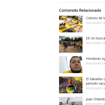
g
g
s
o
Contenido Relacionado
:
r
i
Colores de l
e
POR
EQUIPO C
s
:
EE UU busca
POR
EQUIPO C
Honduras sig
POR
EQUIPO C
El Salvador 
periodo vac
POR
EQUIPO C
Juan Orland
POR
EQUIPO C