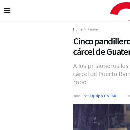
Home
Región
Cinco pandiller
cárcel de Guat
A los prisioneros lo
cárcel de Puerto Bar
robo.
Por
Equipo CA360
1 