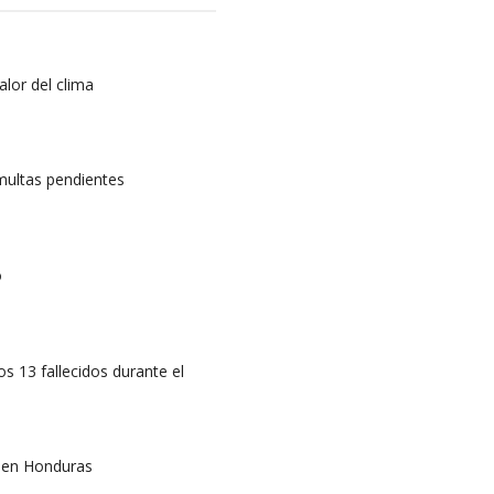
alor del clima
multas pendientes
o
os 13 fallecidos durante el
l en Honduras